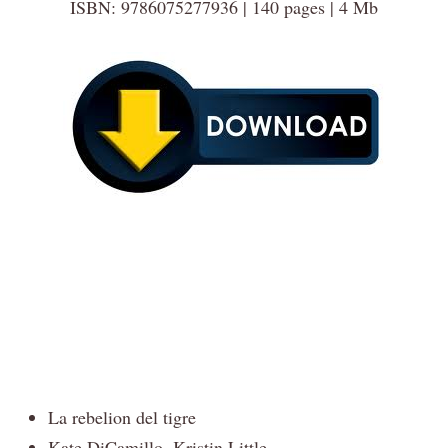
ISBN: 9786075277936 | 140 pages | 4 Mb
La rebelion del tigre
Kate DiCamillo, Kristin Little